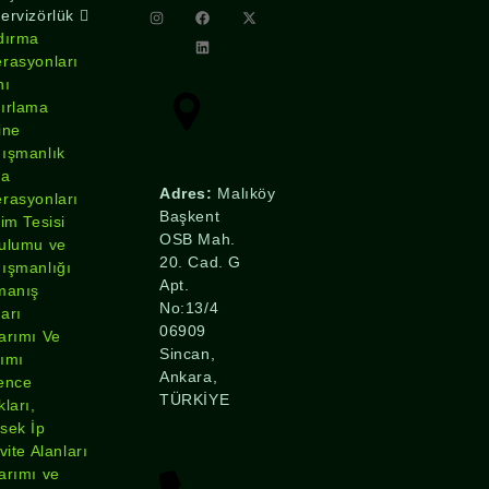
ervizörlük
dırma
rasyonları
nı
ırlama
ine
ışmanlık
ha
Adres:
Malıköy
rasyonları
Başkent
tim Tesisi
OSB Mah.
ulumu ve
20. Cad. G
ışmanlığı
Apt.
manış
No:13/4
arı
06909
arımı Ve
Sincan,
ımı
Ankara,
ence
TÜRKİYE
kları,
sek İp
vite Alanları
arımı ve