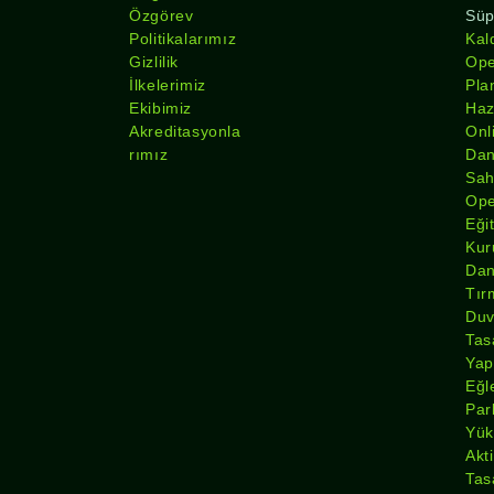
Özgörev
Süp
Politikalarımız
Kal
Gizlilik
Ope
İlkelerimiz
Pla
Ekibimiz
Haz
Akreditasyonla
Onl
rımız
Dan
Sa
Ope
Eği
Kur
Dan
Tır
Duv
Tas
Yap
Eğl
Par
Yük
Akti
Tas